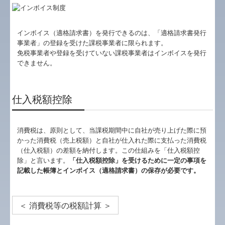
最新保健・医療・福祉政策情報
インボイス（適格請求書）を発行できるのは、「適格請求書発行
事業者」の登録を受けた課税事業者に限られます。
TKCシステムQ&A
免税事業者や登録を受けていない課税事業者はインボイスを発行
できません。
社会福祉法人会計Q&A
社長メニューASP版
仕入税額控除
経営革新等支援機関とは
消費税は、原則として、当課税期間中に自社が売り上げた際に預
経営改善計画の策定支援
かった消費税（売上税額）と自社が仕入れた際に支払った消費税
（仕入税額）の差額を納付します。この仕組みを「仕入税額控
経営改善オンデマンド講座
除」と言います。
「仕入税額控除」を受けるために一定の事項を
記載した帳簿とインボイス（適格請求書）の保存が必要です。
TKCのFinTechサービス
国の共済制度活用コーナー
＜ 消費税等の税額計算 ＞