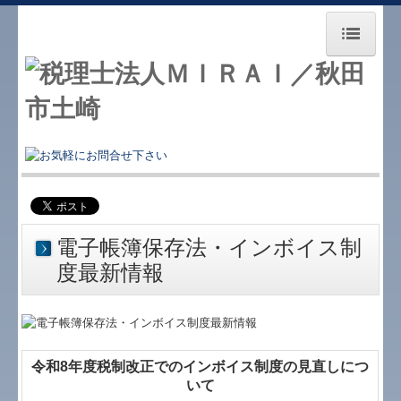
ホーム
お問合せ
お知らせ
事務所紹介
交通案内
電子帳簿保存法・インボイス制
度最新情報
経営理念
事務所の特徴
業務案内
令和8年度税制改正でのインボイス制度の見直しにつ
いて
職員の一言