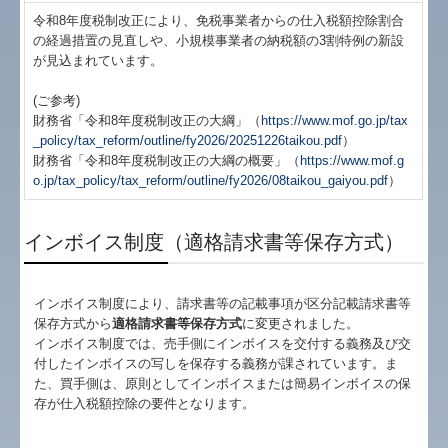
令和8年度税制改正により、免税事業者からの仕入税額控除割合
の経過措置の見直しや、小規模事業者の納税額の3割特例の新設
ＭＡＳ監査
が見込まれています。
料金について
(ご参考)
財務省「令和8年度税制改正の大綱」（
https://www.mof.go.jp/tax
よくある質問
_policy/tax_reform/outline/fy2026/20251226taikou.pdf
）
財務省「令和8年度税制改正の大綱の概要」（
https://www.mof.g
採用情報
o.jp/tax_policy/tax_reform/outline/fy2026/08taikou_gaiyou.pdf
）
個人情報保護法について
インボイス制度（適格請求書等保存方式）
経営者オススメ情報
インボイス制度により、請求書等の記載事項が区分記載請求書等
経営者お役立ち情報
保存方式から
適格請求書等保存方式
に変更されました。
インボイス制度では、売手側にインボイスを交付する義務及び交
今週の瓦版
付したインボイスの写しを保存する義務が課されています。ま
た、買手側は、原則としてインボイスまたは簡易インボイスの保
補助金・助成金・融資情報
存が仕入税額控除の要件となります。
社会福祉法人の皆様へ