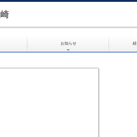
お知らせ
経
事務所紹介
交通案内
経営理念
事務所の特徴
業務案内
職員の一言
ＭＡＳ監査
料金について
よくある質問
採用情報
個人情報保護法について
経営者お役
今週の瓦版
補助金・助
社会福祉法
最新保健・
TKCシステ
社会福祉法
社長メニュ
経営革新等
経営改善計
経営改善オ
TKCのFin
国の共済制