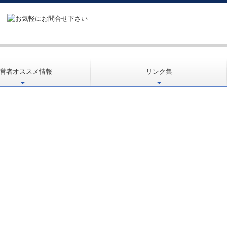
営者オススメ情報
リンク集
立ち情報
成金・融資情報
人の皆様へ
医療・福祉政策情報
ムQ&A
人会計Q&A
ーASP版
支援機関とは
画の策定支援
ンデマンド講座
Techサービス
度活用コーナー
お客様紹介