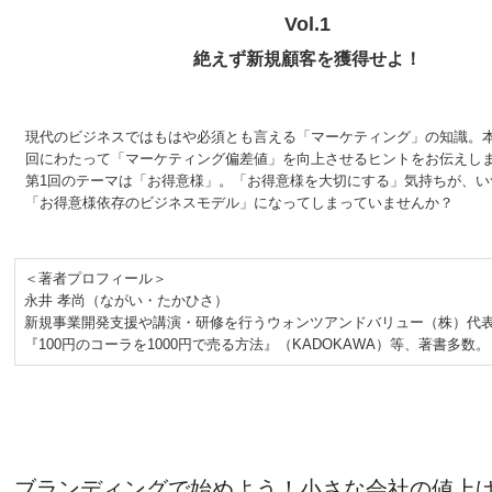
Vol.1
絶えず新規顧客を獲得せよ！
現代のビジネスではもはや必須とも言える「マーケティング」の知識。本
回にわたって「マーケティング偏差値」を向上させるヒントをお伝えし
第1回のテーマは「お得意様」。「お得意様を大切にする」気持ちが、い
「お得意様依存のビジネスモデル」になってしまっていませんか？
＜著者プロフィール＞
永井 孝尚（ながい・たかひさ）
新規事業開発支援や講演・研修を行うウォンツアンドバリュー（株）代表
『100円のコーラを1000円で売る方法』（KADOKAWA）等、著書多数。
ブランディングで始めよう！小さな会社の値上