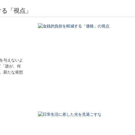
ける「視点」
を与えないよ
て「誰が、何
、新たな発想