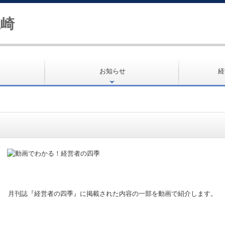
お知らせ
経
事務所紹介
交通案内
経営理念
事務所の特徴
業務案内
職員の一言
ＭＡＳ監査
料金について
よくある質問
採用情報
個人情報保護法について
経営者お役
今週の瓦版
補助金・助
社会福祉法
最新保健・
TKCシステ
社会福祉法
社長メニュ
経営革新等
経営改善計
経営改善オ
TKCのFin
国の共済制
月刊誌『経営者の四季』に掲載された内容の一部を動画で紹介します。