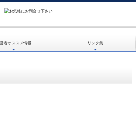
営者オススメ情報
リンク集
立ち情報
成金・融資情報
人の皆様へ
医療・福祉政策情報
ムQ&A
人会計Q&A
ーASP版
支援機関とは
画の策定支援
ンデマンド講座
Techサービス
度活用コーナー
お客様紹介