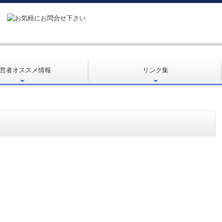
営者オススメ情報
リンク集
立ち情報
成金・融資情報
人の皆様へ
医療・福祉政策情報
ムQ&A
人会計Q&A
ーASP版
支援機関とは
画の策定支援
ンデマンド講座
Techサービス
度活用コーナー
お客様紹介