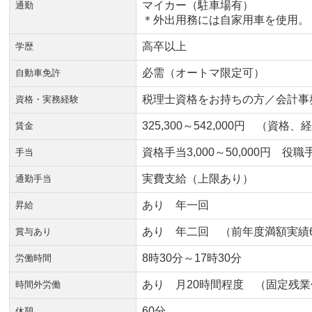
マイカー（駐車場有）
通勤
＊外出用務には自家用車を使用。
高卒以上
学歴
必需（オートマ限定可）
自動車免許
税理士資格をお持ちの方／会計事
資格・実務経験
325,300～542,000円 （資
賃金
資格手当3,000～50,000円 役職手
手当
実費支給（上限あり）
通勤手当
あり 年一回
昇給
あり 年二回 （前年度満額実績620
賞与あり
8時30分～17時30分
労働時間
あり 月20時間程度 （固定残
時間外労働
60分
休憩