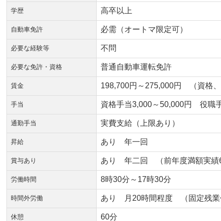
高卒以上
学歴
必需（オートマ限定可）
自動車免許
不問
必要な経験等
普通自動車運転免許
必要な免許・資格
198,700円～275,000円 
賃金
資格手当3,000～50,000円 役職
手当
実費支給（上限あり）
通勤手当
あり 年一回
昇給
あり 年二回 （前年度満額実績620
賞与あり
8時30分～17時30分
労働時間
あり 月20時間程度 （固定残
時間外労働
60分
休憩