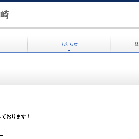
お知らせ
経
事務所紹介
交通案内
経営理念
事務所の特徴
業務案内
職員の一言
ＭＡＳ監査
料金について
よくある質問
採用情報
個人情報保護法について
経営者お役
今週の瓦版
補助金・助
社会福祉法
最新保健・
TKCシステ
社会福祉法
社長メニュ
経営革新等
経営改善計
経営改善オ
TKCのFin
国の共済制
しております！
す。